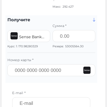
-
Макс:
292.427
Получите
Сумма *
Sense Bank UAH
Курс:
1:
170.98280329
Резерв:
53005564.30
Номер карты *
E-mail *