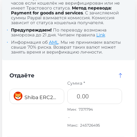
часов если кошелёк не верифицирован или не
имеет Трастового статуса.
Метод перевода:
Payment for goods and services
. С зачисляемой
суммы Paypal взимается комиссия. Комиссия
зависит от статуса кошелька получателя.
Предупреждаем!
По переводу возможна
заморозка до 21 дня. Читаем правила
Link
Информация об
AML
. Мы не принимаем валюты
свыше 70% риска. Возврат таких валют может
занять время и верификацию личности.
Отдаёте
Сумма *
Shiba ERC20 SHIB
Мин:
7371794
-
Макс:
245726495