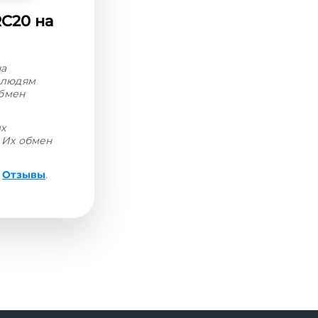
RC20 на
на
 людям
Обмен
ых
 Их обмен
е
Отзывы
.