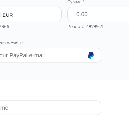
Сумма *
l EUR
42866
Резерв:
48789.21
t (e-mail) *