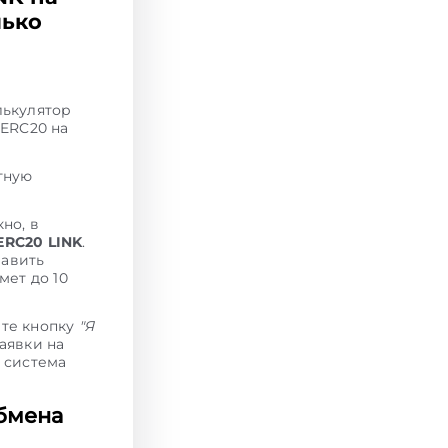
лько
лькулятор
 ERC20 на
тную
но, в
ERC20 LINK
.
равить
мет до 10
ите кнопку
"Я
аявки на
K система
бмена