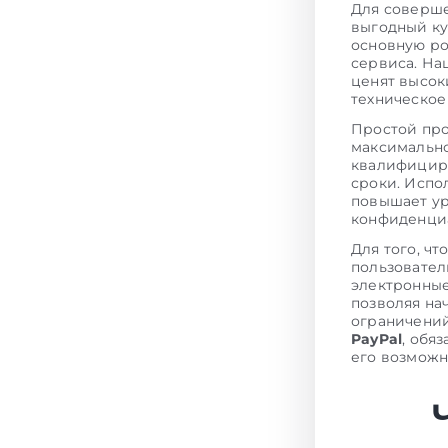
Для соверш
выгодный к
основную ро
сервиса. На
ценят высок
техническо
Простой про
максимально
квалифициро
сроки. Испо
повышает ур
конфиденциа
Для того, ч
пользовате
электронные
позволяя на
ограничений
PayPal
, обя
его возможн