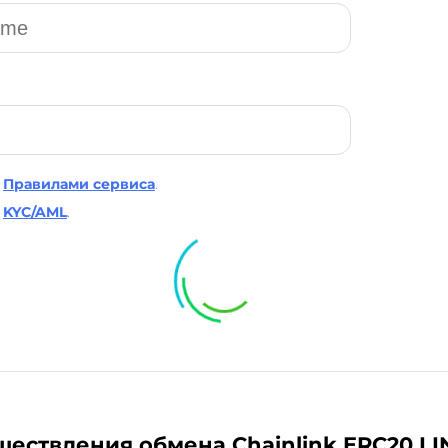
Правилами сервиса
.
KYC/AML
.
ществления обмена Chainlink ERC20 LI