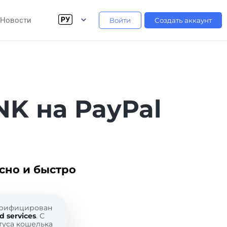
Новости
Войти
Создать аккаунт
NK на PayPal
сно и быстро
верифицирован
 services
. С
туса кошелька