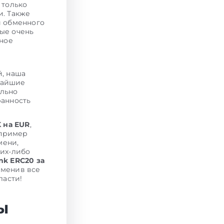
 только
и. Также
и обменного
ые очень
тное
й, наша
чайшие
ельно
ранность
K на EUR
,
апример
мени,
ких-либо
nk ERC20 за
именив все
ласти!
ы