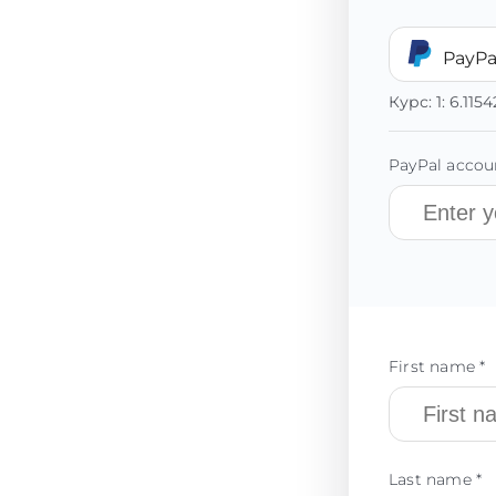
PayPa
Курс:
1:
6.115
PayPal accoun
First name *
Last name *