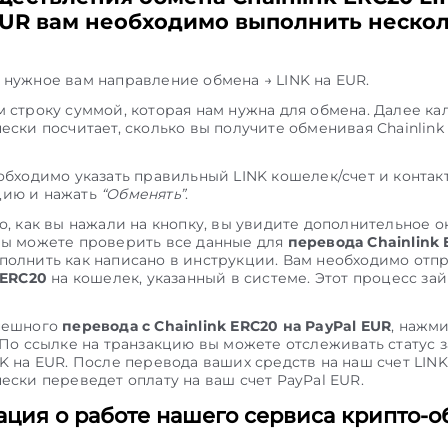
EUR вам необходимо выполнить неско
нужное вам направление обмена → LINK на EUR.
 строку суммой, которая нам нужна для обмена. Далее ка
ески посчитает, сколько вы получите обменивая Chainlink
обходимо указать правильный LINK кошелек/счет и контак
ию и нажать
“Обменять”
.
о, как вы нажали на кнопку, вы увидите дополнительное ок
вы можете проверить все данные для
перевода Chainlink 
олнить как написано в инструкции. Вам необходимо отп
 ERC20
на кошелек, указанный в системе. Этот процесс зай
пешного
перевода с Chainlink ERC20 на PayPal EUR
, нажм
 По ссылке на транзакцию вы можете отслеживать статус з
K на EUR. После перевода ваших средств на наш счет LIN
ески переведет оплату на ваш счет PayPal EUR.
ция о работе нашего сервиса крипто-о