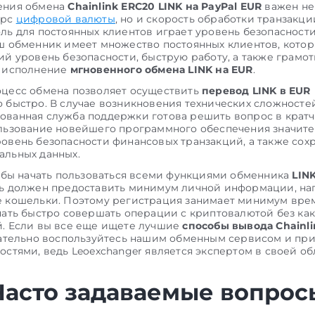
ения обмена
Chainlink ERC20 LINK на PayPal EUR
важен не
урс
цифровой валюты
, но и скорость обработки транзакци
ль для постоянных клиентов играет уровень безопасност
ш обменник имеет множество постоянных клиентов, котор
ий уровень безопасности, быструю работу, а также грамо
е исполнение
мгновенного обмена LINK на EUR
.
цесс обмена позволяет осуществить
перевод LINK в EUR
 быстро. В случае возникновения технических сложносте
ванная служба поддержки готова решить вопрос в крат
льзование новейшего программного обеспечения значит
овень безопасности финансовых транзакций, а также сох
льных данных.
тобы начать пользоваться всеми функциями обменника
LIN
ль должен предоставить минимум личной информации, н
 кошельки. Поэтому регистрация занимает минимум вре
чать быстро совершать операции с криптовалютой без ка
. Если вы все еще ищете лучшие
способы вывода Chainli
зательно воспользуйтесь нашим обменным сервисом и пр
остями, ведь Leoexchanger является экспертом в своей об
Часто задаваемые вопрос