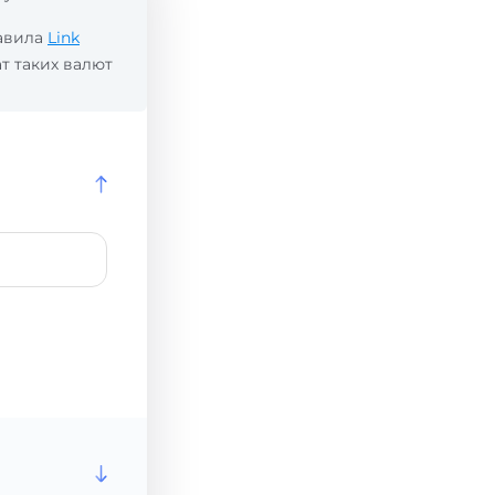
равила
Link
т таких валют