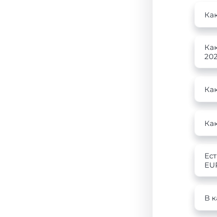
Как
Как
202
Как
Как
Ест
EU
В к