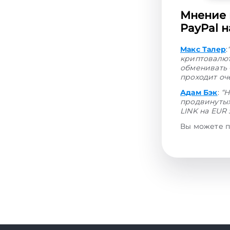
Мнение 
PayPal н
Макс Талер
:
криптовалют
обменивать 
проходит оч
Адам Бэк
:
“Н
продвинутых
LINK на EUR 
Вы можете п