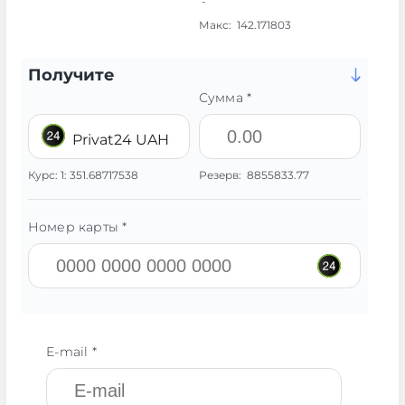
-
Макс:
142.171803
Получите
Сумма *
Privat24 UAH
Курс:
1:
351.68717538
Резерв:
8855833.77
Номер карты *
E-mail *