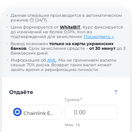
Данная операция производится в автоматическом
режиме 🕒 (24/7).
Цена формируется от
WhiteBIT
. Курс фиксируется
до изменений не более 0,01%. Кол-во
подтверждений для зачисления:
Посмотреть →
.
Вывод возможен
только на карты украинских
банков
. Срок зачисления средств –
от 30 минут
до 3
банковских дней.
Информация об
AML
. Мы не принимаем валюты
свыше 70% риска. Возврат таких валют может
занять время и верификацию личности.
Отдаёте
Сумма *
Chainlink ERC20 LINK
Мин:
1.5