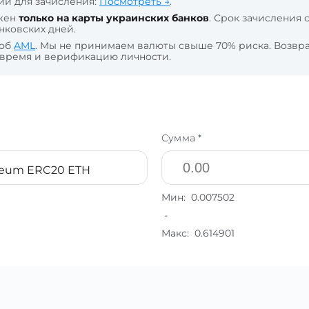
й для зачисления:
Посмотреть →
.
жен
только на карты украинских банков
. Срок зачисления 
нковских дней.
 об
AML
. Мы не принимаем валюты свыше 70% риска. Возвра
 время и верификацию личности.
Сумма *
reum ERC20 ETH
Мин:
0.007502
-
Макс:
0.614901