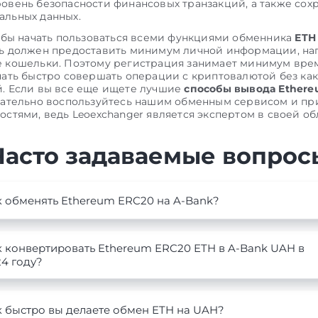
овень безопасности финансовых транзакций, а также сох
льных данных.
тобы начать пользоваться всеми функциями обменника
ETH
ль должен предоставить минимум личной информации, н
 кошельки. Поэтому регистрация занимает минимум вре
чать быстро совершать операции с криптовалютой без ка
. Если вы все еще ищете лучшие
способы вывода Ethere
язательно воспользуйтесь нашим обменным сервисом и пр
остями, ведь Leoexchanger является экспертом в своей об
Часто задаваемые вопрос
к обменять Ethereum ERC20 на A-Bank?
к конвертировать Ethereum ERC20 ETH в A-Bank UAH в
4 году?
к быстро вы делаете обмен ETH на UAH?