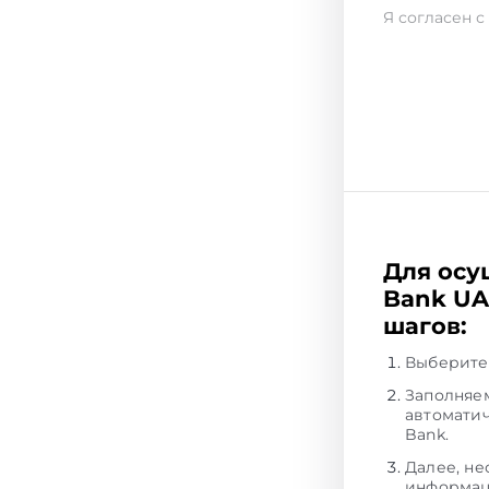
Я согласен с
Для осу
Bank UA
шагов:
Выберите 
Заполняем
автоматич
Bank.
Далее, не
информац