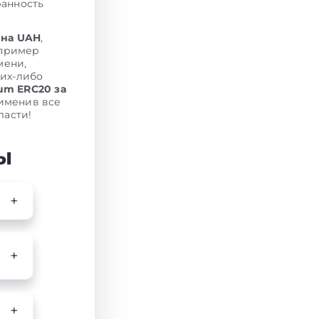
ранность
 на UAH
,
апример
мени,
ких-либо
um ERC20 за
именив все
ласти!
ы