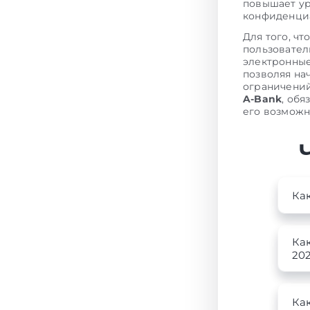
повышает ур
конфиденциа
Для того, ч
пользовате
электронные
позволяя на
ограничений
A-Bank
, об
его возможн
Ка
Ка
202
Ка