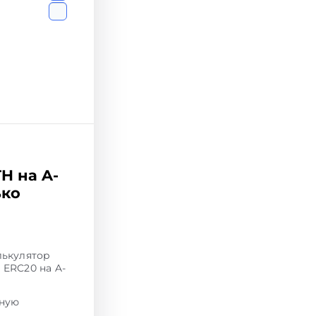
H на A-
ько
лькулятор
 ERC20 на A-
тную