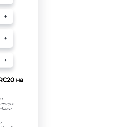
RC20 на
на
 людям
Обмен
ых