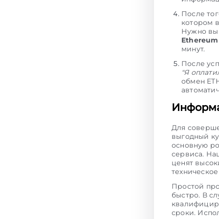
После тог
котором 
Нужно вып
Ethereum
минут.
После ус
"Я оплати
обмен ETH
автоматич
Информа
Для соверш
выгодный к
основную ро
сервиса. На
ценят высок
техническо
Простой про
быстро. В с
квалифициро
сроки. Испо