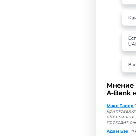
Ка
Ес
UA
В к
Мнение 
A-Bank н
Макс Талер
:
криптовалют
обменивать 
проходит оч
Адам Бэк
:
“Н