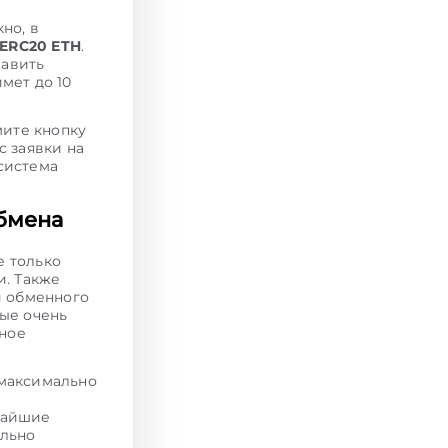
но, в
 ERC20 ETH
.
равить
мет до 10
мите кнопку
с заявки на
система
бмена
е только
и. Также
и обменного
ые очень
тное
максимально
чайшие
ельно