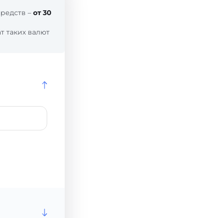
средств –
от 30
т таких валют