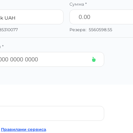
Сумма *
nk UAH
.85310077
Резерв:
5560598.55
 *
Правилами сервиса
.