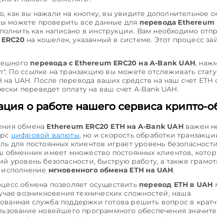
о, как вы нажали на кнопку, вы увидите дополнительное ок
вы можете проверить все данные для
перевода Ethereum
олнить как написано в инструкции. Вам необходимо отп
 ERC20
на кошелек, указанный в системе. Этот процесс зай
пешного
перевода с Ethereum ERC20 на A-Bank UAH
, наж
л"
. По ссылке на транзакцию вы можете отслеживать стату
 на UAH. После перевода ваших средств на наш счет ETH 
ески переведет оплату на ваш счет A-Bank UAH.
ция о работе нашего сервиса крипто-о
ения обмена
Ethereum ERC20 ETH на A-Bank UAH
важен н
урс
цифровой валюты
, но и скорость обработки транзакци
ль для постоянных клиентов играет уровень безопасност
ш обменник имеет множество постоянных клиентов, котор
ий уровень безопасности, быструю работу, а также грамо
е исполнение
мгновенного обмена ETH на UAH
.
цесс обмена позволяет осуществить
перевод ETH в UAH
лучае возникновения технических сложностей, наша
ванная служба поддержки готова решить вопрос в крат
льзование новейшего программного обеспечения значит