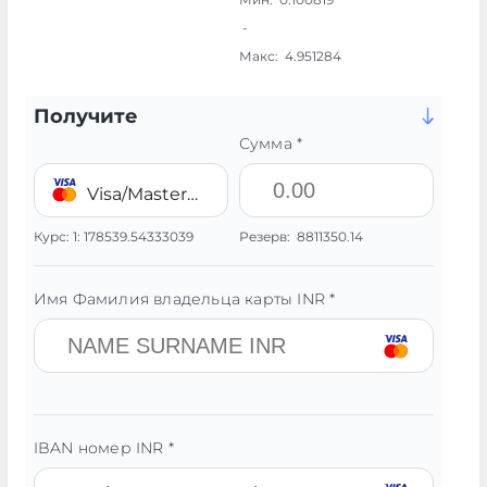
-
Макс:
4.951284
Получите
Сумма *
Visa/MasterCard 💳 INR
Курс:
1:
178539.54333039
Резерв:
8811350.14
Имя Фамилия владельца карты INR *
IBAN номер INR *