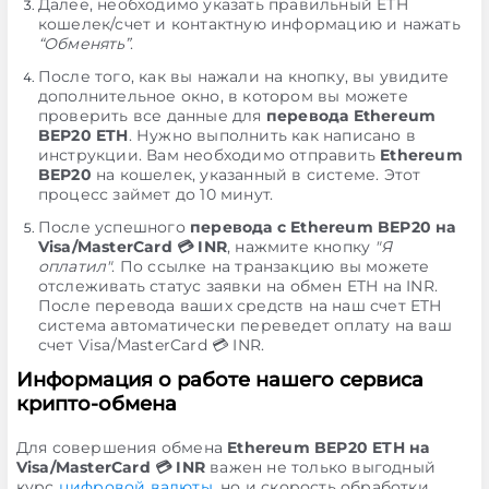
Далее, необходимо указать правильный ETH
кошелек/счет и контактную информацию и нажать
“Обменять”
.
После того, как вы нажали на кнопку, вы увидите
дополнительное окно, в котором вы можете
проверить все данные для
перевода Ethereum
BEP20 ETH
. Нужно выполнить как написано в
инструкции. Вам необходимо отправить
Ethereum
BEP20
на кошелек, указанный в системе. Этот
процесс займет до 10 минут.
После успешного
перевода с Ethereum BEP20 на
Visa/MasterCard 💳 INR
, нажмите кнопку
"Я
оплатил"
. По ссылке на транзакцию вы можете
отслеживать статус заявки на обмен ETH на INR.
После перевода ваших средств на наш счет ETH
система автоматически переведет оплату на ваш
счет Visa/MasterCard 💳 INR.
Информация о работе нашего сервиса
крипто-обмена
Для совершения обмена
Ethereum BEP20 ETH на
Visa/MasterCard 💳 INR
важен не только выгодный
курс
цифровой валюты
, но и скорость обработки