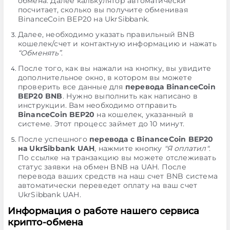
обмена. Далее калькулятор автоматически
посчитает, сколько вы получите обменивая
BinanceCoin BEP20 на UkrSibbank.
Далее, необходимо указать правильный BNB
кошелек/счет и контактную информацию и нажать
“Обменять”
.
После того, как вы нажали на кнопку, вы увидите
дополнительное окно, в котором вы можете
проверить все данные для
перевода BinanceCoin
BEP20 BNB
. Нужно выполнить как написано в
инструкции. Вам необходимо отправить
BinanceCoin BEP20
на кошелек, указанный в
системе. Этот процесс займет до 10 минут.
После успешного
перевода с BinanceCoin BEP20
на UkrSibbank UAH
, нажмите кнопку
"Я оплатил"
.
По ссылке на транзакцию вы можете отслеживать
статус заявки на обмен BNB на UAH. После
перевода ваших средств на наш счет BNB система
автоматически переведет оплату на ваш счет
UkrSibbank UAH.
Информация о работе нашего сервиса
крипто-обмена