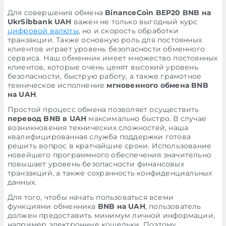
Для совершения обмена
BinanceCoin BEP20 BNB на
UkrSibbank UAH
важен не только выгодный курс
цифровой валюты
, но и скорость обработки
транзакции. Также основную роль для постоянных
клиентов играет уровень безопасности обменного
сервиса. Наш обменник имеет множество постоянных
клиентов, которые очень ценят высокий уровень
безопасности, быструю работу, а также грамотное
техническое исполнение
мгновенного обмена BNB
на UAH
.
Простой процесс обмена позволяет осуществить
перевод BNB в UAH
максимально быстро. В случае
возникновения технических сложностей, наша
квалифицированная служба поддержки готова
решить вопрос в кратчайшие сроки. Использование
новейшего программного обеспечения значительно
повышает уровень безопасности финансовых
транзакций, а также сохранность конфиденциальных
данных.
Для того, чтобы начать пользоваться всеми
функциями обменника
BNB на UAH
, пользователь
должен предоставить минимум личной информации,
например электронные кошельки. Поэтому