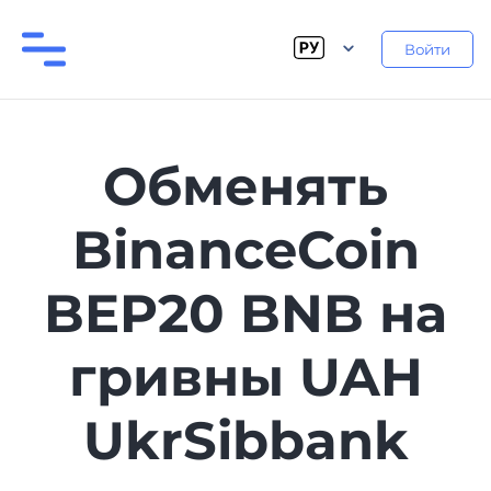
Войти
Обменять
BinanceCoin
BEP20 BNB на
гривны UAH
UkrSibbank