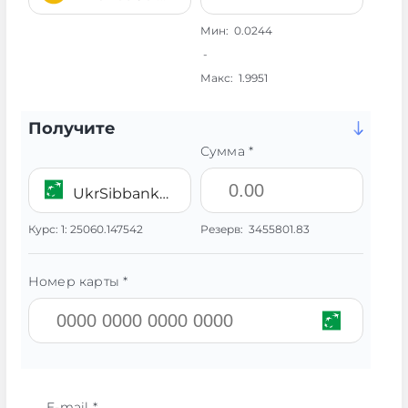
Мин:
0.0244
-
Макс:
1.9951
Получите
Сумма *
UkrSibbank UAH
Курс:
1:
25060.147542
Резерв:
3455801.83
Номер карты *
E-mail *