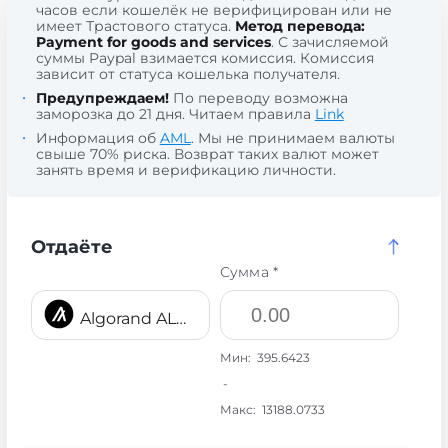
часов если кошелёк не верифицирован или не
имеет Трастового статуса.
Метод перевода:
Payment for goods and services
. С зачисляемой
суммы Paypal взимается комиссия. Комиссия
зависит от статуса кошелька получателя.
Предупреждаем!
По переводу возможна
заморозка до 21 дня. Читаем правила
Link
Информация об
AML
. Мы не принимаем валюты
свыше 70% риска. Возврат таких валют может
занять время и верификацию личности.
Отдаёте
Сумма *
Algorand ALGO
Мин:
395.6423
-
Макс:
13188.0733