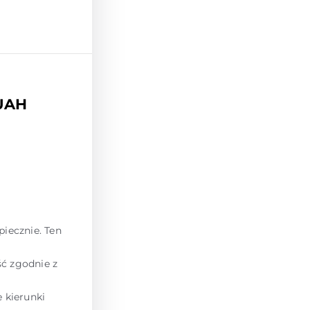
 UAH
piecznie. Ten
ść zgodnie z
 kierunki