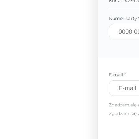
Kurs:
1:
42.912
Numer karty 
E-mail *
Zgadzam się 
Zgadzam się 