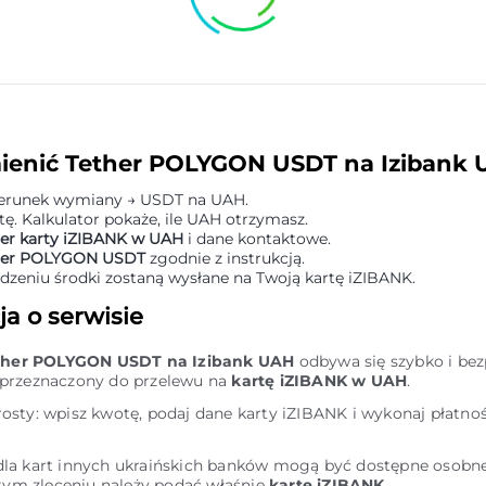
ienić Tether POLYGON USDT na Izibank
ierunek wymiany → USDT na UAH.
ę. Kalkulator pokaże, ile UAH otrzymasz.
r karty iZIBANK w UAH
i dane kontaktowe.
her POLYGON USDT
zgodnie z instrukcją.
dzeniu środki zostaną wysłane na Twoją kartę iZIBANK.
ja o serwisie
ther POLYGON USDT na Izibank UAH
odbywa się szybko i bez
t przeznaczony do przelewu na
kartę iZIBANK w UAH
.
rosty: wpisz kwotę, podaj dane karty iZIBANK i wykonaj płatno
 dla kart innych ukraińskich banków mogą być dostępne osobne
ym zleceniu należy podać właśnie
kartę iZIBANK
.