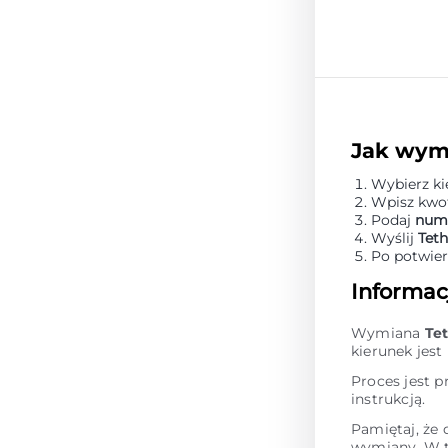
Jak wym
Wybierz k
Wpisz kwot
Podaj
nume
Wyślij
Tet
Po potwier
Informac
Wymiana
Te
kierunek jes
Proces jest p
instrukcją.
Pamiętaj, że
wymiany. W t