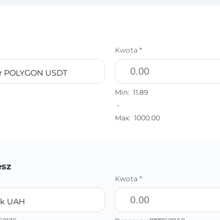
Kwota *
er POLYGON USDT
Min:
11.89
-
Max:
1000.00
esz
Kwota *
nk UAH