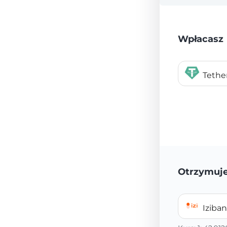
Wpłacasz
Teth
Otrzymuj
Iziba