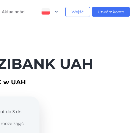
Aktualności
Wejść
Utwórz konto
iZIBANK UAH
NK w UAH
ut do 3 dni
 może zająć