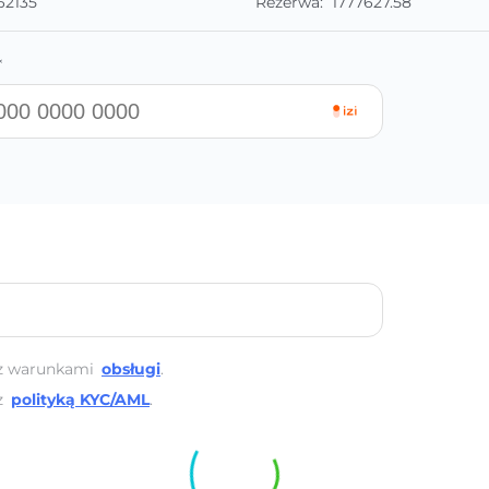
62135
Rezerwa:
1777627.58
*
z warunkami
obsługi
.
z
polityką KYC/AML
.