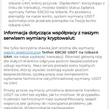
Izibank UAH, kliknij przycisk
"Zapłaciłem"
. Korzystając z
linku do transakcji, możesz śledzić status żądania
wymiany Tether ERC20 na Izibank. Po przelaniu
pieniędzy na nasze konto, system wymiany USDT
automatycznie przekaże pieniądze na Twoje konto
Izibank UAH.
Informacja dotycząca współpracy z naszym
serwisem wymiany kryptowalut:
Nie tylko korzystna stawka jest istotna dla wymiany
waluty elektronicznej
Tether ERC20 USDT na Izibank
UAH
, ale także szybkość transakcji. Również główną rolę
dla stałych klientów odgrywa poziom bezpieczeństwa
usługi wymiany. Nasz serwis posiada wielu lojalnych
klientów, którzy wysoko oceniają wysoki poziom
bezpieczeństwa, szybką pracę oraz kompetentne
wykonanie techniczne natychmiastowej wymiany USDT
na UAH.
Prosty proces wymiany umożliwia dokonanie transferu
USDT na UAH tak szybko, jak to możliwe. W przypadku
trudności technicznych nasz wykwalifikowany zespół
wsparcia jest gotowy do rozwiązania problemu jak
najszybciej. Wykorzystanie najnowszego