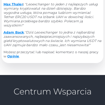
Max Thaler
:
"Leoexchanger to jeden z najlepszych usług
wymiany kryptowalut na dzień dzisiejszy. Bardzo
wygodna usługa, która pomaga ludziom wymieniać
Tether ERC20 USDT na Izibank UAH w dowolnej ilości.
Wymiana przebiega bardzo szybko. Polecam ją
wszystkim!"
Adam Back
:
"Dziś Leoexchanger to jedna z najbardziej
zaawansowanych, najbezpieczniejszych i najszybszych
giełd kryptowalutowych na świecie. Ich wymiana USDT na
UAH zajmuje bardzo mało czasu, jest niesamowita!"
Możesz przeczytać lub napisać komentarz o naszej pracy
w
Opinie
.
Centrum Wsparcia