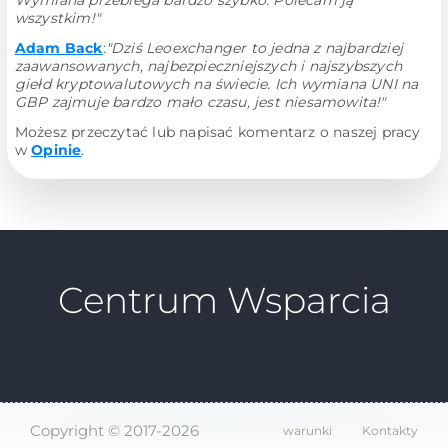
Wymiana przebiega bardzo szybko. Polecam ją
wszystkim!"
Adam Back
:
"Dziś Leoexchanger to jedna z najbardziej
zaawansowanych, najbezpieczniejszych i najszybszych
giełd kryptowalutowych na świecie. Ich wymiana UNI na
GBP zajmuje bardzo mało czasu, jest niesamowita!"
Możesz przeczytać lub napisać komentarz o naszej pracy
w
Opinie
.
Centrum Wsparcia
Copyright © 2017-2026
warunki
Kontakty