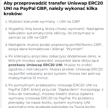
Aby przeprowadzić transfer Uniswap ERC20
UNI na PayPal GBP, należy wykonać kilka
kroków:
Wybierz kierunek wymiany → UNI na GBP.
Wypełnij linię kwotą, którą chcesz wymienić. Następnie
kalkulator automatycznie obliczy, ile otrzymasz w
zamian za UNI na GBP.
Następnie musisz podać poprawną portfel/konto GBP,
swoje dane kontaktowe i kliknąć
"Wymień"
.
Po kliknięciu przycisku zobaczysz dodatkowe okno, w
którym możesz sprawdzić wszystkie dane dotyczące
przekazu Uniswap ERC20 UNI
. Musisz to zrobić
zgodnie z instrukcjami. Musisz przelać Uniswap ERC20
na portfel wskazany przez system. Proces ten potrwa
maksymalnie 10 minut.
Po pomyślnym przekazaniu Uniswap ERC20 UNI na
PayPal GBP, kliknij przycisk
"Zapłaciłem"
. Korzystając z
linku do transakcji, możesz śledzić status żądania
wymiany Uniswap ERC20 na PayPal. Po przelaniu
pieniędzy na nasze konto, system wymiany UNI
automatycznie przekaże pieniądze na Twoje konto