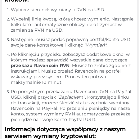
Wybierz kierunek wymiany → RVN na USD.
Wypełnij linię kwotą, którą chcesz wymienić. Następnie
kalkulator automatycznie obliczy, ile otrzymasz w
zamian za RVN na USD.
Następnie musisz podać poprawną portfel/konto USD,
swoje dane kontaktowe i kliknąć
"Wymień"
.
Po kliknięciu przycisku zobaczysz dodatkowe okno, w
którym możesz sprawdzić wszystkie dane dotyczące
przekazu Ravencoin RVN
. Musisz to zrobić zgodnie z
instrukcjami. Musisz przelać Ravencoin na portfel
wskazany przez system. Proces ten potrwa
maksymalnie 10 minut.
Po pomyślnym przekazaniu Ravencoin RVN na PayPal
USD, kliknij przycisk
"Zapłaciłem"
. Korzystając z linku
do transakcji, możesz śledzić status żądania wymiany
Ravencoin na PayPal. Po przelaniu pieniędzy na nasze
konto, system wymiany RVN automatycznie przekaże
pieniądze na Twoje konto PayPal USD.
Informacja dotycząca współpracy z naszym
serwisem wymiany kryptowalut: