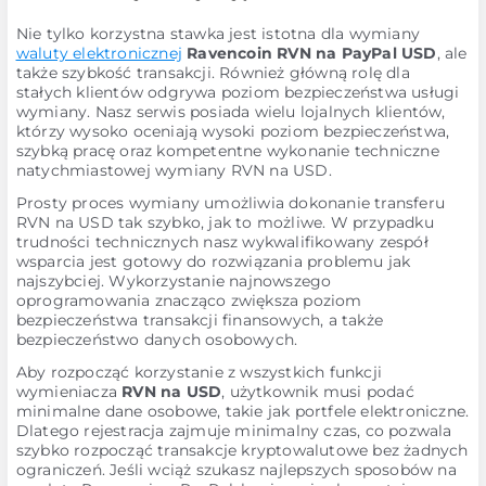
Nie tylko korzystna stawka jest istotna dla wymiany
waluty elektronicznej
Ravencoin RVN na PayPal USD
, ale
także szybkość transakcji. Również główną rolę dla
stałych klientów odgrywa poziom bezpieczeństwa usługi
wymiany. Nasz serwis posiada wielu lojalnych klientów,
którzy wysoko oceniają wysoki poziom bezpieczeństwa,
szybką pracę oraz kompetentne wykonanie techniczne
natychmiastowej wymiany RVN na USD.
Prosty proces wymiany umożliwia dokonanie transferu
RVN na USD tak szybko, jak to możliwe. W przypadku
trudności technicznych nasz wykwalifikowany zespół
wsparcia jest gotowy do rozwiązania problemu jak
najszybciej. Wykorzystanie najnowszego
oprogramowania znacząco zwiększa poziom
bezpieczeństwa transakcji finansowych, a także
bezpieczeństwo danych osobowych.
Aby rozpocząć korzystanie z wszystkich funkcji
wymieniacza
RVN na USD
, użytkownik musi podać
minimalne dane osobowe, takie jak portfele elektroniczne.
Dlatego rejestracja zajmuje minimalny czas, co pozwala
szybko rozpocząć transakcje kryptowalutowe bez żadnych
ograniczeń. Jeśli wciąż szukasz najlepszych sposobów na