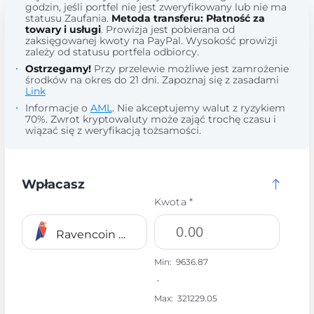
godzin, jeśli portfel nie jest zweryfikowany lub nie ma
statusu Zaufania.
Metoda transferu: Płatność za
towary i usługi
. Prowizja jest pobierana od
zaksięgowanej kwoty na PayPal. Wysokość prowizji
zależy od statusu portfela odbiorcy.
Ostrzegamy!
Przy przelewie możliwe jest zamrożenie
środków na okres do 21 dni. Zapoznaj się z zasadami
Link
Informacje o
AML
. Nie akceptujemy walut z ryzykiem
70%. Zwrot kryptowaluty może zająć trochę czasu i
wiązać się z weryfikacją tożsamości.
Wpłacasz
Kwota *
Ravencoin RVN
Min:
9636.87
-
Max:
321229.05