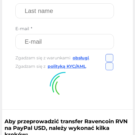
E-mail *
Zgadzam się z warunkami
obsługi
.
Zgadzam się z
polityką KYC/AML
.
Aby przeprowadzić transfer Ravencoin RVN
na PayPal USD, należy wykonać kilka
kroków: