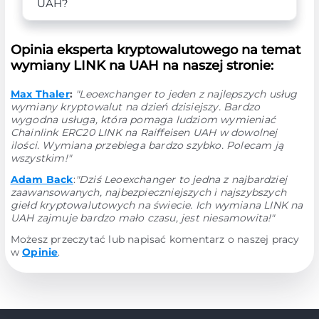
UAH?
Opinia eksperta kryptowalutowego na temat
wymiany LINK na UAH na naszej stronie:
Max Thaler
:
"Leoexchanger to jeden z najlepszych usług
wymiany kryptowalut na dzień dzisiejszy. Bardzo
wygodna usługa, która pomaga ludziom wymieniać
Chainlink ERC20 LINK na Raiffeisen UAH w dowolnej
ilości. Wymiana przebiega bardzo szybko. Polecam ją
wszystkim!"
Adam Back
:
"Dziś Leoexchanger to jedna z najbardziej
zaawansowanych, najbezpieczniejszych i najszybszych
giełd kryptowalutowych na świecie. Ich wymiana LINK na
UAH zajmuje bardzo mało czasu, jest niesamowita!"
Możesz przeczytać lub napisać komentarz o naszej pracy
w
Opinie
.