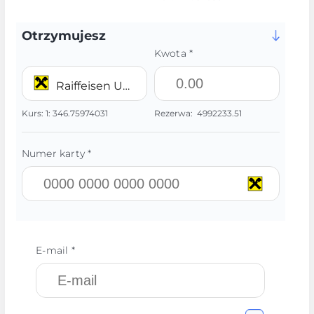
Otrzymujesz
Kwota *
Raiffeisen UAH
Kurs:
1:
346.75974031
Rezerwa:
4992233.51
Numer karty *
E-mail *