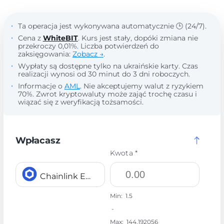
Ta operacja jest wykonywana automatycznie 🕒 (24/7).
Cena z
WhiteBIT
. Kurs jest stały, dopóki zmiana nie
przekroczy 0,01%. Liczba potwierdzeń do
zaksięgowania:
Zobacz →
.
Wypłaty są dostępne tylko na ukraińskie karty. Czas
realizacji wynosi od 30 minut do 3 dni roboczych.
Informacje o
AML
. Nie akceptujemy walut z ryzykiem
70%. Zwrot kryptowaluty może zająć trochę czasu i
wiązać się z weryfikacją tożsamości.
Wpłacasz
Kwota *
Chainlink ERC20 LINK
Min:
1.5
-
Max:
144.192056