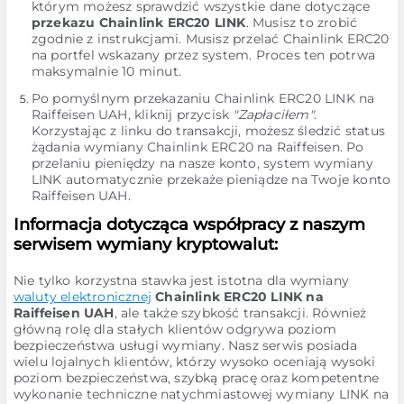
którym możesz sprawdzić wszystkie dane dotyczące
przekazu Chainlink ERC20 LINK
. Musisz to zrobić
zgodnie z instrukcjami. Musisz przelać Chainlink ERC20
na portfel wskazany przez system. Proces ten potrwa
maksymalnie 10 minut.
Po pomyślnym przekazaniu Chainlink ERC20 LINK na
Raiffeisen UAH, kliknij przycisk
"Zapłaciłem"
.
Korzystając z linku do transakcji, możesz śledzić status
żądania wymiany Chainlink ERC20 na Raiffeisen. Po
przelaniu pieniędzy na nasze konto, system wymiany
LINK automatycznie przekaże pieniądze na Twoje konto
Raiffeisen UAH.
Informacja dotycząca współpracy z naszym
serwisem wymiany kryptowalut:
Nie tylko korzystna stawka jest istotna dla wymiany
waluty elektronicznej
Chainlink ERC20 LINK na
Raiffeisen UAH
, ale także szybkość transakcji. Również
główną rolę dla stałych klientów odgrywa poziom
bezpieczeństwa usługi wymiany. Nasz serwis posiada
wielu lojalnych klientów, którzy wysoko oceniają wysoki
poziom bezpieczeństwa, szybką pracę oraz kompetentne
wykonanie techniczne natychmiastowej wymiany LINK na