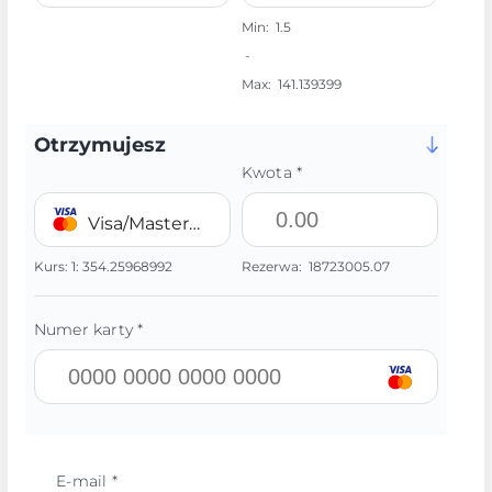
Min:
1.5
-
Max:
141.139399
Otrzymujesz
Kwota *
Visa/MasterCard 💳 UAH
Kurs:
1:
354.25968992
Rezerwa:
18723005.07
Numer karty *
E-mail *