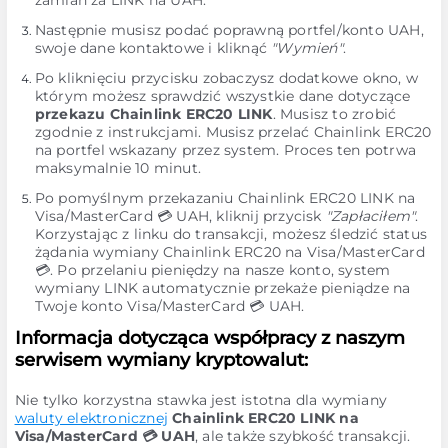
zamian za LINK na UAH.
Następnie musisz podać poprawną portfel/konto UAH,
swoje dane kontaktowe i kliknąć
"Wymień"
.
Po kliknięciu przycisku zobaczysz dodatkowe okno, w
którym możesz sprawdzić wszystkie dane dotyczące
przekazu Chainlink ERC20 LINK
. Musisz to zrobić
zgodnie z instrukcjami. Musisz przelać Chainlink ERC20
na portfel wskazany przez system. Proces ten potrwa
maksymalnie 10 minut.
Po pomyślnym przekazaniu Chainlink ERC20 LINK na
Visa/MasterCard 💳 UAH, kliknij przycisk
"Zapłaciłem"
.
Korzystając z linku do transakcji, możesz śledzić status
żądania wymiany Chainlink ERC20 na Visa/MasterCard
💳. Po przelaniu pieniędzy na nasze konto, system
wymiany LINK automatycznie przekaże pieniądze na
Twoje konto Visa/MasterCard 💳 UAH.
Informacja dotycząca współpracy z naszym
serwisem wymiany kryptowalut:
Nie tylko korzystna stawka jest istotna dla wymiany
waluty elektronicznej
Chainlink ERC20 LINK na
Visa/MasterCard 💳 UAH
, ale także szybkość transakcji.