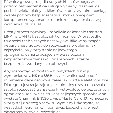
Również główną rolę dla stałych klientów odgrywa
poziom bezpieczeństwa usługi wymiany. Nasz serwis
posiada wielu lojalnych klientów, którzy wysoko oceniają
wysoki poziom bezpieczeństwa, szybką pracę oraz
kompetentne wykonanie techniczne natychmiastowej
wymiany LINK na UAH.
Prosty proces wymiany umożliwia dokonanie transferu
LINK na UAH tak szybko, jak to możliwe. W przypadku
trudności technicznych nasz wykwalifikowany zespół
wsparcia jest gotowy do rozwiązania problemu jak
najszybciej. Wykorzystanie najnowszego
oprogramowania znacząco zwiększa poziom
bezpieczeństwa transakcji finansowych, a także
bezpieczeństwo danych osobowych.
Aby rozpocząć korzystanie z wszystkich funkcji
wymieniacza
LINK na UAH
, użytkownik musi podać
minimalne dane osobowe, takie jak portfele elektroniczne.
Dlatego rejestracja zajmuje minimalny czas, co pozwala
szybko rozpocząć transakcje kryptowalutowe bez żadnych
ograniczeń. Jeśli wciąż szukasz najlepszych sposobów na
wypłatę Chainlink ERC20 z Visa/MasterCard 💳, koniecznie
skorzystaj z naszego serwisu wymiany i skorzystaj ze
wszystkich jego funkcji, ponieważ Leoexchanger jest
ekspertem w swojej dziedzinie!