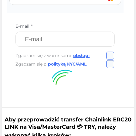
E-mail *
Zgadzam się z warunkami
obsługi
.
Zgadzam się z
polityką KYC/AML
.
Aby przeprowadzić transfer Chainlink ERC20
LINK na Visa/MasterCard 💳 TRY, należy
wykonać kilka kroków: