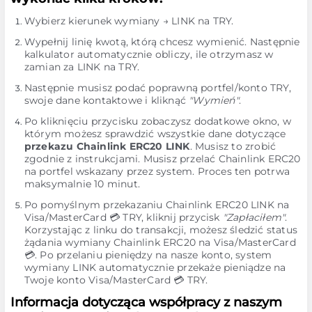
Wybierz kierunek wymiany → LINK na TRY.
Wypełnij linię kwotą, którą chcesz wymienić. Następnie
kalkulator automatycznie obliczy, ile otrzymasz w
zamian za LINK na TRY.
Następnie musisz podać poprawną portfel/konto TRY,
swoje dane kontaktowe i kliknąć
"Wymień"
.
Po kliknięciu przycisku zobaczysz dodatkowe okno, w
którym możesz sprawdzić wszystkie dane dotyczące
przekazu Chainlink ERC20 LINK
. Musisz to zrobić
zgodnie z instrukcjami. Musisz przelać Chainlink ERC20
na portfel wskazany przez system. Proces ten potrwa
maksymalnie 10 minut.
Po pomyślnym przekazaniu Chainlink ERC20 LINK na
Visa/MasterCard 💳 TRY, kliknij przycisk
"Zapłaciłem"
.
Korzystając z linku do transakcji, możesz śledzić status
żądania wymiany Chainlink ERC20 na Visa/MasterCard
💳. Po przelaniu pieniędzy na nasze konto, system
wymiany LINK automatycznie przekaże pieniądze na
Twoje konto Visa/MasterCard 💳 TRY.
Informacja dotycząca współpracy z naszym