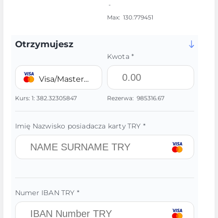
-
Max:
130.779451
Otrzymujesz
Kwota *
Visa/MasterCard 💳 TRY
Kurs:
1:
382.32305847
Rezerwa:
985316.67
Imię Nazwisko posiadacza karty TRY *
Numer IBAN TRY *