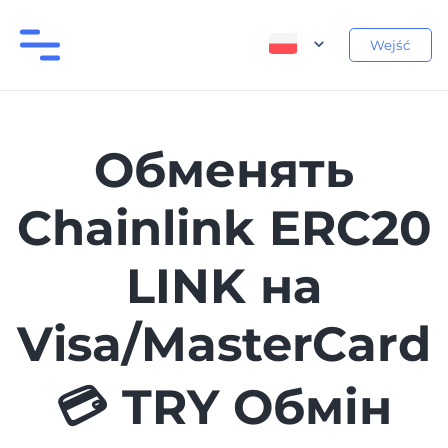
Wejść
Обменять
Chainlink ERC20
LINK на
Visa/MasterCard
💳 TRY Обмін