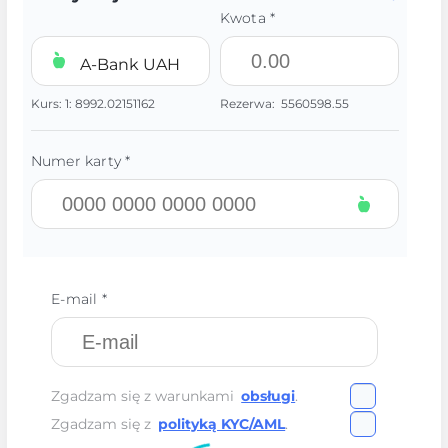
Kwota *
A-Bank UAH
Kurs:
1:
8992.02151162
Rezerwa:
5560598.55
Numer karty *
E-mail *
Zgadzam się z warunkami
obsługi
.
Zgadzam się z
polityką KYC/AML
.