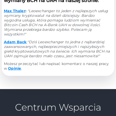
wymiany BCH na UAH na naszej stronie:
Max Thaler
:
"Leoexchanger to jeden z najlepszych usług
wymiany kryptowalut na dzień dzisiejszy. Bardzo
wygodna usługa, która pomaga ludziom wymieniać
Bitcoin Cash BCH na A-Bank UAH w dowolnej ilości.
Wymiana przebiega bardzo szybko. Polecam ją
wszystkim!"
Adam Back
:
"Dziś Leoexchanger to jedna z najbardziej
zaawansowanych, najbezpieczniejszych i najszybszych
giełd kryptowalutowych na świecie. Ich wymiana BCH na
UAH zajmuje bardzo mało czasu, jest niesamowita!"
Możesz przeczytać lub napisać komentarz o naszej pracy
w
Opinie
.
Centrum Wsparcia