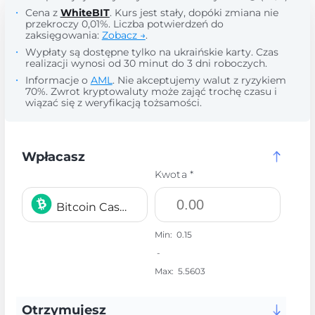
Cena z
WhiteBIT
. Kurs jest stały, dopóki zmiana nie
przekroczy 0,01%. Liczba potwierdzeń do
zaksięgowania:
Zobacz →
.
Wypłaty są dostępne tylko na ukraińskie karty. Czas
realizacji wynosi od 30 minut do 3 dni roboczych.
Informacje o
AML
. Nie akceptujemy walut z ryzykiem
70%. Zwrot kryptowaluty może zająć trochę czasu i
wiązać się z weryfikacją tożsamości.
Wpłacasz
Kwota *
Bitcoin Cash BCH
Min:
0.15
-
Max:
5.5603
Otrzymujesz