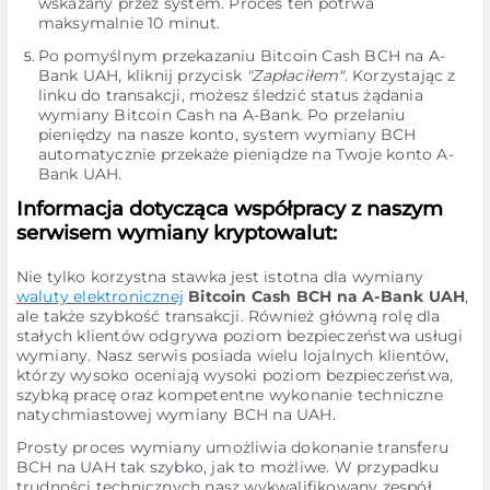
wskazany przez system. Proces ten potrwa
maksymalnie 10 minut.
Po pomyślnym przekazaniu Bitcoin Cash BCH na A-
Bank UAH, kliknij przycisk
"Zapłaciłem"
. Korzystając z
linku do transakcji, możesz śledzić status żądania
wymiany Bitcoin Cash na A-Bank. Po przelaniu
pieniędzy na nasze konto, system wymiany BCH
automatycznie przekaże pieniądze na Twoje konto A-
Bank UAH.
Informacja dotycząca współpracy z naszym
serwisem wymiany kryptowalut:
Nie tylko korzystna stawka jest istotna dla wymiany
waluty elektronicznej
Bitcoin Cash BCH na A-Bank UAH
,
ale także szybkość transakcji. Również główną rolę dla
stałych klientów odgrywa poziom bezpieczeństwa usługi
wymiany. Nasz serwis posiada wielu lojalnych klientów,
którzy wysoko oceniają wysoki poziom bezpieczeństwa,
szybką pracę oraz kompetentne wykonanie techniczne
natychmiastowej wymiany BCH na UAH.
Prosty proces wymiany umożliwia dokonanie transferu
BCH na UAH tak szybko, jak to możliwe. W przypadku
trudności technicznych nasz wykwalifikowany zespół