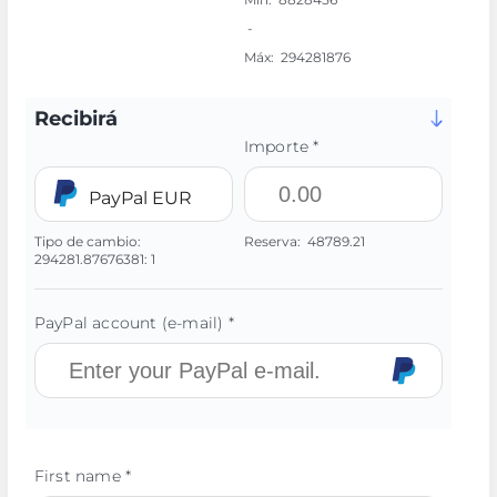
-
Máx:
294281876
Recibirá
Importe *
PayPal EUR
Tipo de cambio:
Reserva:
48789.21
294281.87676381:
1
PayPal account (e-mail) *
First name *