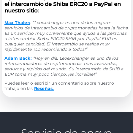
el intercambio de Shiba ERC20 a PayPal en
nuestro sitio:
Max Thaler:
:
“Leoexchanger es uno de los mejores
servicios de intercambio de criptomonedas hasta la fecha.
Es un servicio muy conveniente que ayuda a las personas
a intercambiar Shiba ERC20 SHIB por PayPal EUR en
cualquier cantidad. El intercambio se realiza muy
rápidamente. ¡Lo recomiendo a todos!”
Adam Back:
“Hoy en día, Leoexchanger es uno de los
intercambiadores de criptomonedas más avanzados,
seguros y rápidos del mundo. Su intercambio de SHIB a
EUR toma muy poco tiempo, ¡es increíble!”
Puedes leer o escribir un comentario sobre nuestro
trabajo en las
Reseñas.
.