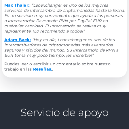
Max Thaler:
:
“Leoexchanger es uno de los mejores
servicios de intercambio de criptomonedas hasta la fecha.
Es un servicio muy conveniente que ayuda a las personas
a intercambiar Ravencoin RVN por PayPal EUR en
cualquier cantidad. El intercambio se realiza muy
rápidamente. ¡Lo recomiendo a todos!”
Adam Back:
“Hoy en día, Leoexchanger es uno de los
intercambiadores de criptomonedas más avanzados,
seguros y rápidos del mundo. Su intercambio de RVN a
EUR toma muy poco tiempo, ¡es increíble!”
Puedes leer o escribir un comentario sobre nuestro
trabajo en las
Reseñas.
.
Servicio de apoyo