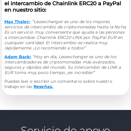
el intercambio de Chainlink ERC20 a PayPal
en nuestro sitio:
Max Thaler:
:
“Leoexchanger es uno de los mejores
servicios de intercambio de criptomonedas hasta la fecha.
Es un servicio muy conveniente que ayuda a las personas
a intercambiar Chainlink ERC20 LINK por PayPal EUR en
cualquier cantidad. El intercambio se realiza muy
rápidamente. ¡Lo recomiendo a todos!”
Adam Back:
“Hoy en día, Leoexchanger es uno de los
intercambiadores de criptomonedas más avanzados,
seguros y rápidos del mundo. Su intercambio de LINK a
EUR toma muy poco tiempo, ¡es increíble!”
Puedes leer o escribir un comentario sobre nuestro
trabajo en las
Reseñas.
.
Servicio de apoyo