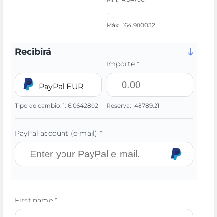
-
Máx:
164.900032
Recibirá
Importe *
PayPal EUR
Tipo de cambio:
1:
6.0642802
Reserva:
48789.21
PayPal account (e-mail) *
First name *