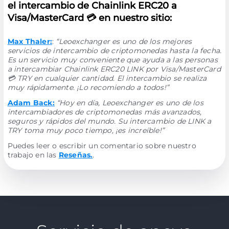
el intercambio de Chainlink ERC20 a
Visa/MasterCard 💳 en nuestro sitio:
Max Thaler:
:
“Leoexchanger es uno de los mejores
servicios de intercambio de criptomonedas hasta la fecha.
Es un servicio muy conveniente que ayuda a las personas
a intercambiar Chainlink ERC20 LINK por Visa/MasterCard
💳 TRY en cualquier cantidad. El intercambio se realiza
muy rápidamente. ¡Lo recomiendo a todos!”
Adam Back:
“Hoy en día, Leoexchanger es uno de los
intercambiadores de criptomonedas más avanzados,
seguros y rápidos del mundo. Su intercambio de LINK a
TRY toma muy poco tiempo, ¡es increíble!”
Puedes leer o escribir un comentario sobre nuestro
trabajo en las
Reseñas.
.