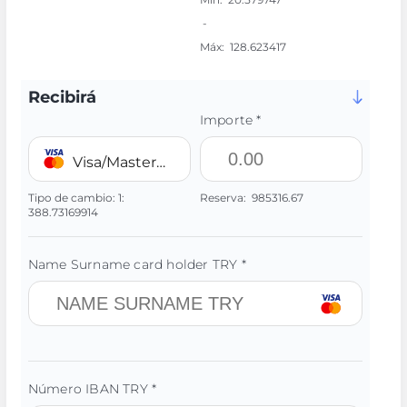
-
Máx:
128.623417
Recibirá
Importe *
Visa/MasterCard 💳 TRY
Tipo de cambio:
1:
Reserva:
985316.67
388.73169914
Name Surname card holder TRY *
Número IBAN TRY *