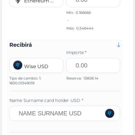
Ethereum BEP20 ETH
Mín:
0.166666
-
Máx:
0.546444
Recibirá
Importe *
Wise USD
Tipo de cambio:
1:
Reserva:
13858.14
1830.01349019
Name Surname card holder USD *