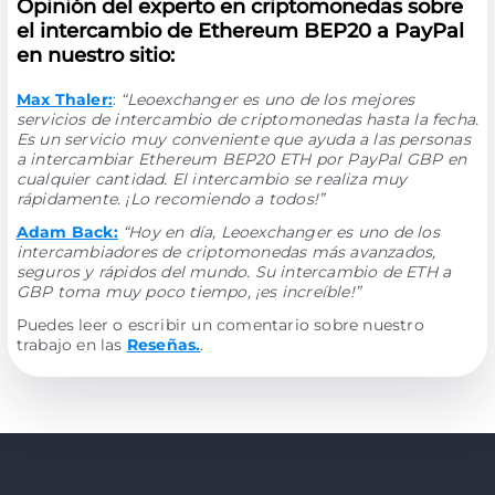
Opinión del experto en criptomonedas sobre
el intercambio de Ethereum BEP20 a PayPal
en nuestro sitio:
Max Thaler:
:
“Leoexchanger es uno de los mejores
servicios de intercambio de criptomonedas hasta la fecha.
Es un servicio muy conveniente que ayuda a las personas
a intercambiar Ethereum BEP20 ETH por PayPal GBP en
cualquier cantidad. El intercambio se realiza muy
rápidamente. ¡Lo recomiendo a todos!”
Adam Back:
“Hoy en día, Leoexchanger es uno de los
intercambiadores de criptomonedas más avanzados,
seguros y rápidos del mundo. Su intercambio de ETH a
GBP toma muy poco tiempo, ¡es increíble!”
Puedes leer o escribir un comentario sobre nuestro
trabajo en las
Reseñas.
.