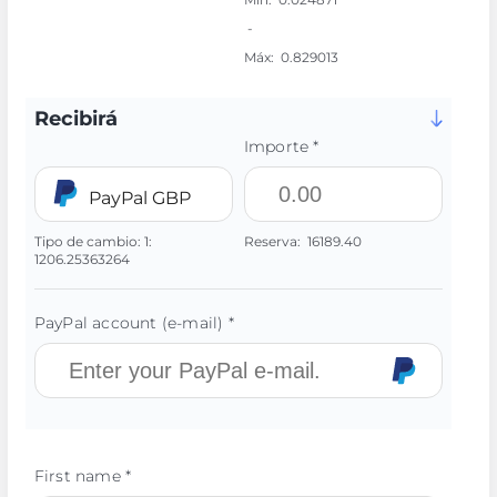
-
Máx:
0.829013
Recibirá
Importe *
PayPal GBP
Tipo de cambio:
1:
Reserva:
16189.40
1206.25363264
PayPal account (e-mail) *
First name *