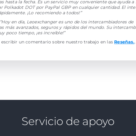
 hasta la fecha. Es un servicio muy conveniente que ayuda a 
ar Polkadot DOT por PayPal GBP en cualquier cantidad. El int
rápidamente. ¡Lo recomiendo a todos!”
“Hoy en día, Leoexchanger es uno de los intercambiadores de
s más avanzados, seguros y rápidos del mundo. Su intercamb
 poco tiempo, ¡es increíble!”
 escribir un comentario sobre nuestro trabajo en las
Reseñas.
.
Servicio de apoyo