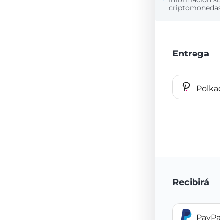
Información s
criptomonedas 
Entrega
Polka
Recibirá
PayPa