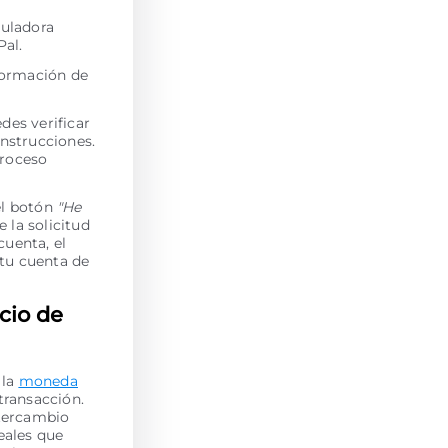
culadora
Pal.
nformación de
des verificar
instrucciones.
proceso
el botón
"He
e la solicitud
cuenta, el
tu cuenta de
cio de
 la
moneda
 transacción.
ntercambio
eales que