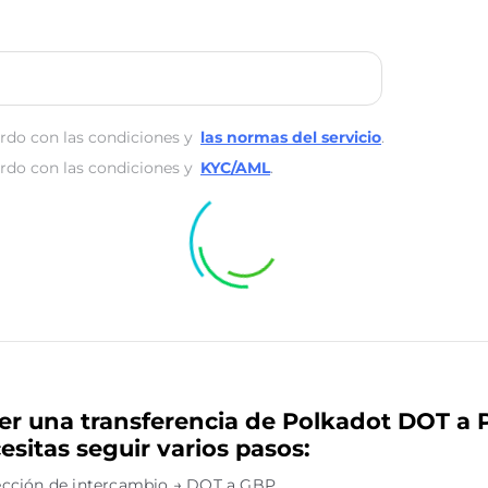
rdo con las condiciones y
las normas del servicio
.
rdo con las condiciones y
KYC/AML
.
er una transferencia de Polkadot DOT a 
esitas seguir varios pasos:
irección de intercambio → DOT a GBP.