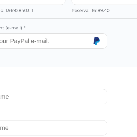
io:
1.96928403:
1
Reserva:
16189.40
t (e-mail) *