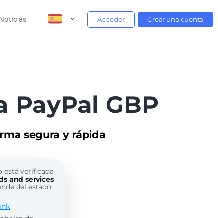
Noticias
Acceder
Crear una cuenta
a PayPal GBP
orma segura y rápida
o está verificada
ds and services
.
ende del estado
ink