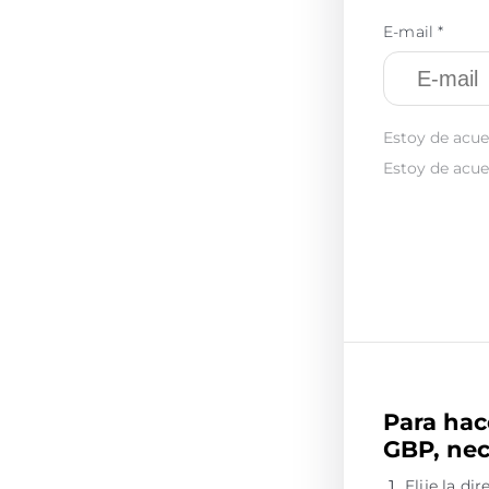
E-mail *
Estoy de acue
Estoy de acue
Para hac
GBP, nec
Elije la d