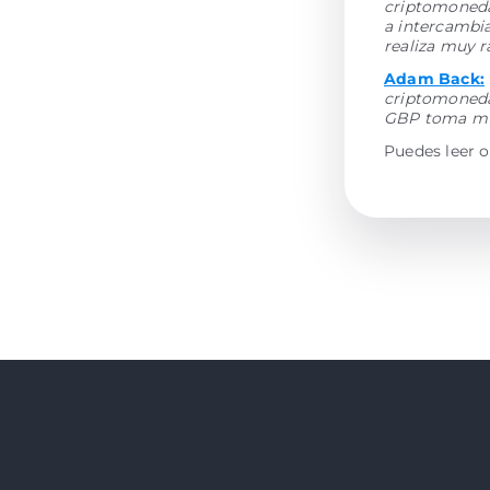
criptomonedas
a intercambi
realiza muy 
Adam Back:
criptomoneda
GBP toma muy
Puedes leer o