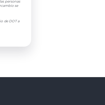
las personas
ercambio se
io de DOT a