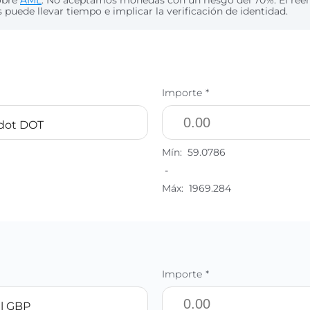
obre
AML
. No aceptamos monedas con un riesgo del 70%. El re
puede llevar tiempo e implicar la verificación de identidad.
Importe *
dot DOT
Mín:
59.0786
-
Máx:
1969.284
Importe *
l GBP