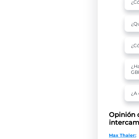
¿Có
¿Qu
¿Có
¿Ha
GB
¿A 
Opinión 
intercam
Max Thaler:
: