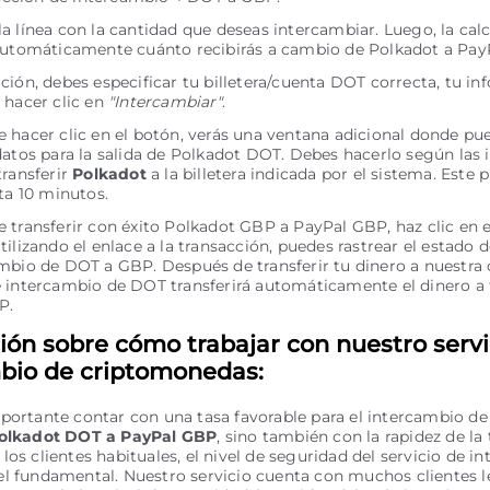
a línea con la cantidad que deseas intercambiar. Luego, la cal
automáticamente cuánto recibirás a cambio de Polkadot a Pay
ción, debes especificar tu billetera/cuenta DOT correcta, tu i
 hacer clic en
"Intercambiar"
.
 hacer clic en el botón, verás una ventana adicional donde pue
datos para la salida de Polkadot DOT. Debes hacerlo según las 
transferir
Polkadot
a la billetera indicada por el sistema. Este 
sta 10 minutos.
 transferir con éxito Polkadot GBP a PayPal GBP, haz clic en 
Utilizando el enlace a la transacción, puedes rastrear el estado d
mbio de DOT a GBP. Después de transferir tu dinero a nuestra 
 intercambio de DOT transferirá automáticamente el dinero a 
P.
ión sobre cómo trabajar con nuestro servi
bio de criptomonedas:
portante contar con una tasa favorable para el intercambio de
olkadot DOT a PayPal GBP
, sino también con la rapidez de la
los clientes habituales, el nivel de seguridad del servicio de i
l fundamental. Nuestro servicio cuenta con muchos clientes l