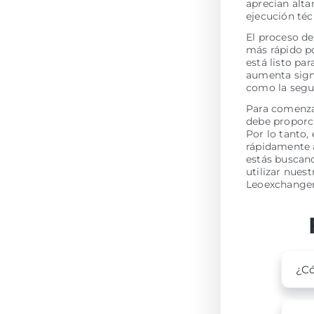
aprecian alta
ejecución té
El proceso de
más rápido po
está listo pa
aumenta signi
como la segur
Para comenzar
debe proporci
Por lo tanto,
rápidamente a
estás buscand
utilizar nues
Leoexchanger
¿Có