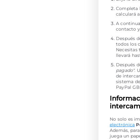
Completa l
calculará 
A continua
contacto y
Después de
todos los 
Necesitas 
llevará ha
Después de
pagado"
. 
de interca
sistema de
PayPal GB
Informac
intercam
No solo es im
electrónica
P
Además, para 
juega un pape