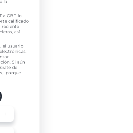
o la
OT a GBP lo
rte calificado
s reciente
ieras, así
 el usuario
electrónicas.
enzar
ción. Si aún
úrate de
s, ¡porque
)