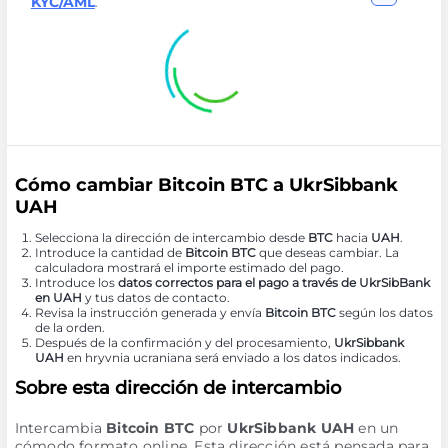
KYC/AML
.
Cómo cambiar Bitcoin BTC a UkrSibbank
UAH
Selecciona la dirección de intercambio desde
BTC
hacia
UAH
.
Introduce la cantidad de
Bitcoin BTC
que deseas cambiar. La
calculadora mostrará el importe estimado del pago.
Introduce los
datos correctos para el pago a través de UkrSibBank
en UAH
y tus datos de contacto.
Revisa la instrucción generada y envía
Bitcoin BTC
según los datos
de la orden.
Después de la confirmación y del procesamiento,
UkrSibbank
UAH
en hryvnia ucraniana será enviado a los datos indicados.
Sobre esta dirección de intercambio
Intercambia
Bitcoin BTC
por
UkrSibbank UAH
en un
cómodo formato online. Esta dirección está pensada para