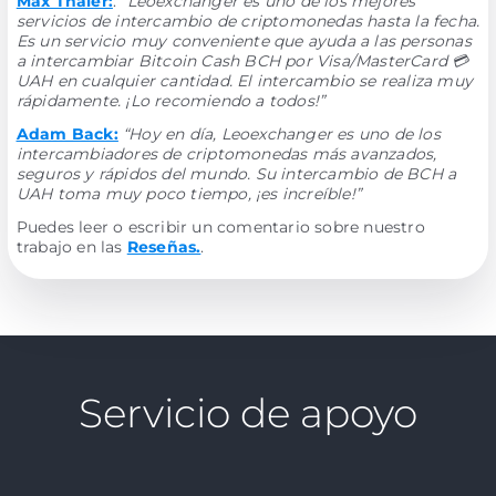
Max Thaler:
:
“Leoexchanger es uno de los mejores
servicios de intercambio de criptomonedas hasta la fecha.
Es un servicio muy conveniente que ayuda a las personas
a intercambiar Bitcoin Cash BCH por Visa/MasterCard 💳
UAH en cualquier cantidad. El intercambio se realiza muy
rápidamente. ¡Lo recomiendo a todos!”
Adam Back:
“Hoy en día, Leoexchanger es uno de los
intercambiadores de criptomonedas más avanzados,
seguros y rápidos del mundo. Su intercambio de BCH a
UAH toma muy poco tiempo, ¡es increíble!”
Puedes leer o escribir un comentario sobre nuestro
trabajo en las
Reseñas.
.
Servicio de apoyo