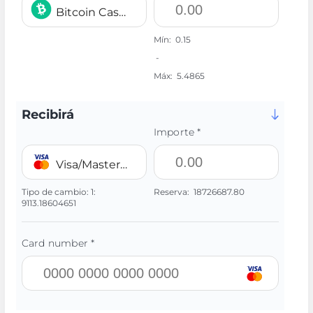
Bitcoin Cash BCH
Mín:
0.15
-
Máx:
5.4865
Recibirá
Importe *
Visa/MasterCard 💳 UAH
Tipo de cambio:
1:
Reserva:
18726687.80
9113.18604651
Card number *