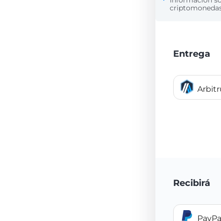
Información s
criptomonedas 
Entrega
Arbit
Recibirá
PayPa