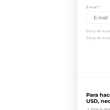
E-mail *
Estoy de acue
Estoy de acue
Para hac
USD, nec
Elije la d