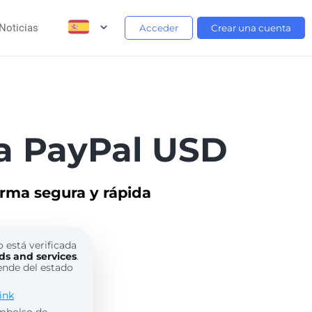
Noticias
Acceder
Crear una cuenta
a PayPal USD
orma segura y rápida
o está verificada
ds and services
.
ende del estado
ink