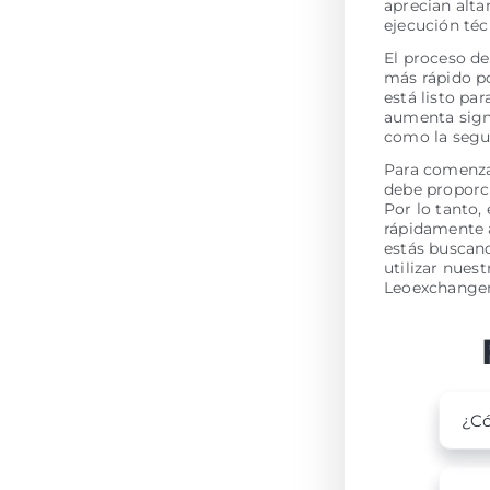
aprecian alta
ejecución té
El proceso de
más rápido po
está listo pa
aumenta signi
como la segur
Para comenzar
debe proporci
Por lo tanto,
rápidamente a
estás buscand
utilizar nues
Leoexchanger
¿Có