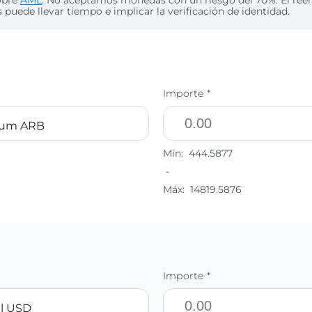
obre
AML
. No aceptamos monedas con un riesgo del 70%. El re
puede llevar tiempo e implicar la verificación de identidad.
Importe *
rum ARB
Mín:
444.5877
-
Máx:
14819.5876
Importe *
l USD