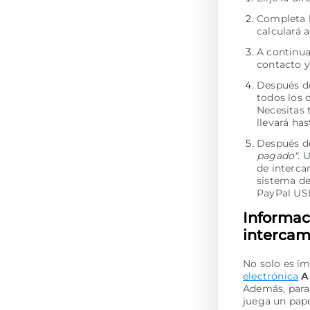
Completa l
calculará 
A continua
contacto y
Después de
todos los 
Necesitas 
llevará ha
Después de
pagado"
. 
de interca
sistema de
PayPal US
Informac
intercam
No solo es im
electrónica
A
Además, para 
juega un pape