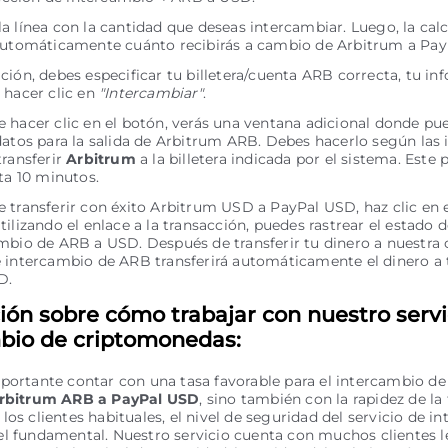
a línea con la cantidad que deseas intercambiar. Luego, la cal
automáticamente cuánto recibirás a cambio de Arbitrum a Pay
ción, debes especificar tu billetera/cuenta ARB correcta, tu i
 hacer clic en
"Intercambiar"
.
 hacer clic en el botón, verás una ventana adicional donde pue
datos para la salida de Arbitrum ARB. Debes hacerlo según las 
transferir
Arbitrum
a la billetera indicada por el sistema. Este
sta 10 minutos.
 transferir con éxito Arbitrum USD a PayPal USD, haz clic en 
Utilizando el enlace a la transacción, puedes rastrear el estado d
mbio de ARB a USD. Después de transferir tu dinero a nuestra c
 intercambio de ARB transferirá automáticamente el dinero a 
D.
ión sobre cómo trabajar con nuestro servi
bio de criptomonedas:
portante contar con una tasa favorable para el intercambio de
rbitrum ARB a PayPal USD
, sino también con la rapidez de la
los clientes habituales, el nivel de seguridad del servicio de i
l fundamental. Nuestro servicio cuenta con muchos clientes l