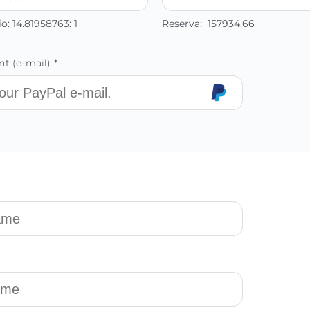
io:
14.81958763:
1
Reserva:
157934.66
t (e-mail) *