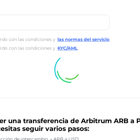
rdo con las condiciones y
las normas del servicio
.
rdo con las condiciones y
KYC/AML
.
er una transferencia de Arbitrum ARB a 
esitas seguir varios pasos:
irección de intercambio → ARB a USD.