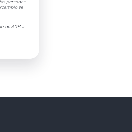
las personas
ercambio se
io de ARB a