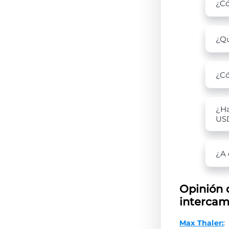
¿Có
¿Qu
¿Có
¿Ha
US
¿A 
Opinión 
intercam
Max Thaler:
: