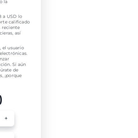
o la
B a USD lo
rte calificado
s reciente
ieras, así
 el usuario
electrónicas.
enzar
ción. Si aún
úrate de
s, ¡porque
)