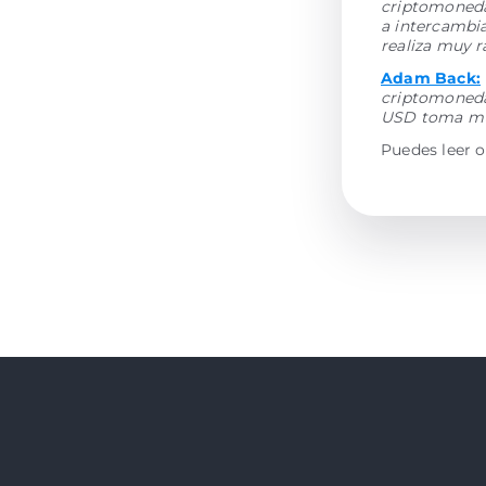
criptomonedas
a intercambi
realiza muy 
Adam Back:
criptomoneda
USD toma muy
Puedes leer o