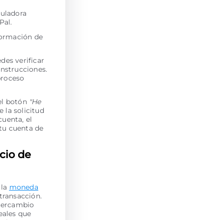
culadora
Pal.
nformación de
des verificar
instrucciones.
 proceso
el botón
"He
e la solicitud
uenta, el
tu cuenta de
cio de
 la
moneda
 transacción.
ntercambio
eales que