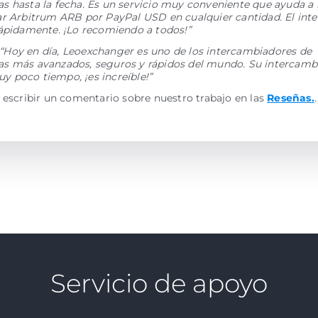
 hasta la fecha. Es un servicio muy conveniente que ayuda a 
ar Arbitrum ARB por PayPal USD en cualquier cantidad. El int
rápidamente. ¡Lo recomiendo a todos!”
“Hoy en día, Leoexchanger es uno de los intercambiadores de
s más avanzados, seguros y rápidos del mundo. Su intercamb
 poco tiempo, ¡es increíble!”
 escribir un comentario sobre nuestro trabajo en las
Reseñas.
.
Servicio de apoyo