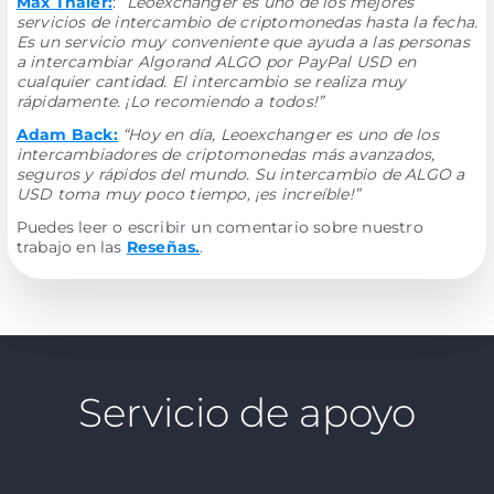
Max Thaler:
:
“Leoexchanger es uno de los mejores
servicios de intercambio de criptomonedas hasta la fecha.
Es un servicio muy conveniente que ayuda a las personas
a intercambiar Algorand ALGO por PayPal USD en
cualquier cantidad. El intercambio se realiza muy
rápidamente. ¡Lo recomiendo a todos!”
Adam Back:
“Hoy en día, Leoexchanger es uno de los
intercambiadores de criptomonedas más avanzados,
seguros y rápidos del mundo. Su intercambio de ALGO a
USD toma muy poco tiempo, ¡es increíble!”
Puedes leer o escribir un comentario sobre nuestro
trabajo en las
Reseñas.
.
Servicio de apoyo